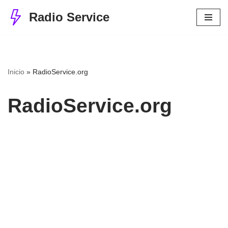
Radio Service
Ir
al
contenido
Inicio
»
RadioService.org
RadioService.org